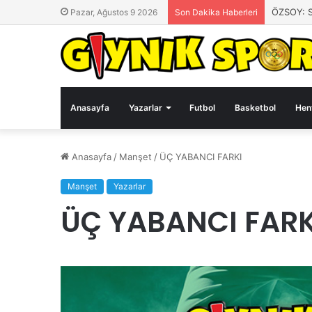
ÖZSOY: 
Pazar, Ağustos 9 2026
Son Dakika Haberleri
Anasayfa
Yazarlar
Futbol
Basketbol
Hen
Anasayfa
/
Manşet
/
ÜÇ YABANCI FARKI
Manşet
Yazarlar
ÜÇ YABANCI FARK