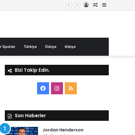
Kayıt
Rastgele
Kenar
Ol
Makale
Bölmesi
r Sporlar
Türkiye
Dünya
Künye
Bizi Takip Edin.
Facebook
Instagram
RSS
Son Haberler
Jordan Henderson