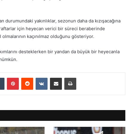
 puan durumundaki yakınlıklar, sezonun daha da kızışacağına
aftarlar için heyecan verici bir süreci beraberinde
l olmalarının kaçınılmaz olduğunu gösteriyor.
akımlarını desteklerken bir yandan da büyük bir heyecanla
k mümkün.
dIn
Tumblr
Pinterest
Reddit
VKontakte
E-Posta ile paylaş
Yazdır