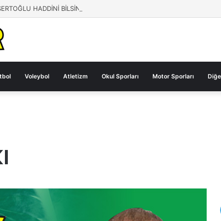
SERTOĞLU HADDİNİ BİLSİN!
tbol
Voleybol
Atletizm
Okul Sporları
Motor Sporları
Diğe
I