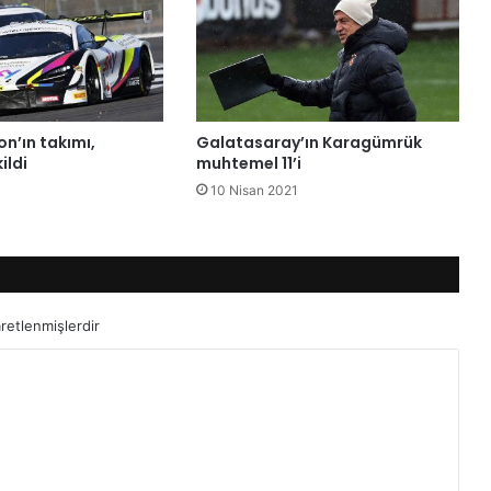
n’ın takımı,
Galatasaray’ın Karagümrük
ildi
muhtemel 11’i
10 Nisan 2021
aretlenmişlerdir