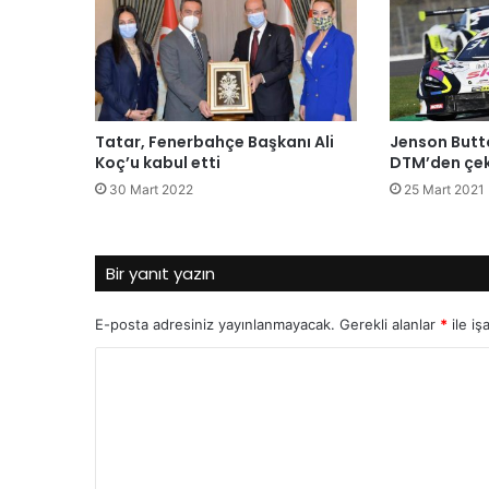
Tatar, Fenerbahçe Başkanı Ali
Jenson Butto
Koç’u kabul etti
DTM’den çek
30 Mart 2022
25 Mart 2021
Bir yanıt yazın
E-posta adresiniz yayınlanmayacak.
Gerekli alanlar
*
ile iş
Y
o
r
u