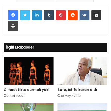
LinkedIn
Tumblr
Pinterest
Reddit
VKontakte
E-Posta ile paylaş
Yazdır
İlgili Makaleler
Cimnastikte durmak yok!
Safa, istifa kararı aldı
2 Aralık 2022
18 Mayıs 2023