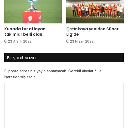
Kupada tur atlayan
Çetinkaya yeniden Süper
takımlar belli oldu
Lig’de
23 Aralık 2022
23 Nisan 2022
Bir yanıt yazın
E-posta adresiniz yayınlanmayacak.
Gerekli alanlar
*
ile
işaretlenmişlerdir
Y
o
r
u
m