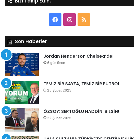
Bizi Takip Edin.
Facebook
Instagram
RSS
Son Haberler
Jordan Henderson Chelsea’de!
6 gün önce
TEMİZ BİR SAYFA, TEMİZ BİR FUTBOL
25 Şubat 2025
ÖZSOY: SERTOĞLU HADDİNİ BİLSİN!
22 Şubat 2025
HALA SULTAN’A TÜRKİYE’DE CENTİLMENLİK