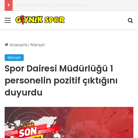
ÖZSOY: SERTOĞLU HADDİNİ BİLSİN!
Menü
A
y
...
Anasayfa
/
Manşet
Manşet
Spor Dairesi Müdürlüğü 1
personelin pozitif çıktığını
duyurdu