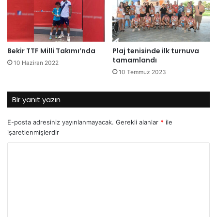
Bekir TTF Milli Takımı’nda
Plaj tenisinde ilk turnuva
tamamlandı
10 Haziran 2022
10 Temmuz 2023
Bir yanıt yazın
E-posta adresiniz yayınlanmayacak.
Gerekli alanlar
*
ile
işaretlenmişlerdir
Y
o
r
u
m