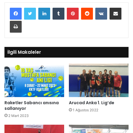
LinkedIn
Tumblr
Pinterest
Reddit
VKontakte
E-Posta ile paylaş
Yazdır
İlgili Makaleler
Raketler Sabancı anısına
Arucad Anka 1. Lig’de
sallanıyor
1 Ağustos 2022
2 Mart 2023