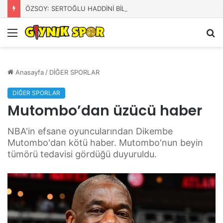
ÖZSOY: SERTOĞLU HADDİNİ BİLSİN!
Menü
A
y
...
Anasayfa
/
DİĞER SPORLAR
DİĞER SPORLAR
Mutombo’dan üzücü haber
NBA'in efsane oyuncularından Dikembe
Mutombo'dan kötü haber. Mutombo'nun beyin
tümörü tedavisi gördüğü duyuruldu.