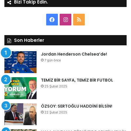
Bizi Takip Edin.
Facebook
Instagram
RSS
Son Haberler
Jordan Henderson Chelsea’de!
7 gün önce
TEMİZ BİR SAYFA, TEMİZ BİR FUTBOL
25 Şubat 2025
ÖZSOY: SERTOĞLU HADDİNİ BİLSİN!
22 Şubat 2025