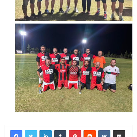
LinkedIn
Tumblr
Pinterest
Reddit
VKontakte
E-Posta ile paylaş