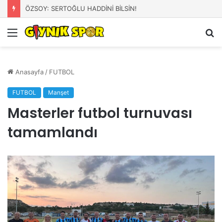
ÖZSOY: SERTOĞLU HADDİNİ BİLSİN!
Menü
A
y
...
Anasayfa
/
FUTBOL
FUTBOL
Manşet
Masterler futbol turnuvası
tamamlandı