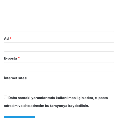
r
u
m
*
Ad
*
E-posta
*
İnternet sitesi
Daha sonraki yorumlarımda kullanılması için adım, e-posta
adresim ve site adresim bu tarayıcıya kaydedilsin.