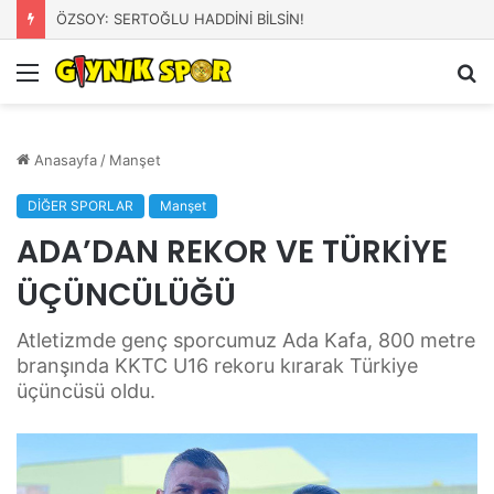
ÖZSOY: SERTOĞLU HADDİNİ BİLSİN!
Menü
A
y
...
Anasayfa
/
Manşet
DİĞER SPORLAR
Manşet
ADA’DAN REKOR VE TÜRKİYE
ÜÇÜNCÜLÜĞÜ
Atletizmde genç sporcumuz Ada Kafa, 800 metre
branşında KKTC U16 rekoru kırarak Türkiye
üçüncüsü oldu.