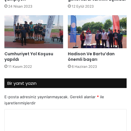
24 Nisan 2023
12 Eylül 2023
Cumhuriyet Yol Koşusu
Hadison Ve Bartu’dan
yapıldı
önemli başarı
11 Kasım 2022
6 Haziran 2023
Bir yanıt yazın
E-posta adresiniz yayınlanmayacak.
Gerekli alanlar
*
ile
işaretlenmişlerdir
Y
o