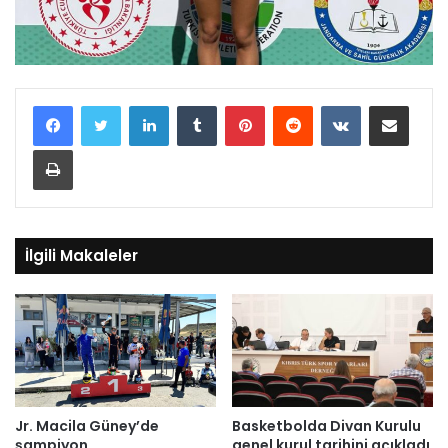
LinkedIn
Tumblr
Pinterest
Reddit
VKontakte
E-Posta ile paylaş
Yazdır
İlgili Makaleler
Jr. Macila Güney’de
Basketbolda Divan Kurulu
şampiyon
genel kurul tarihini açıkladı