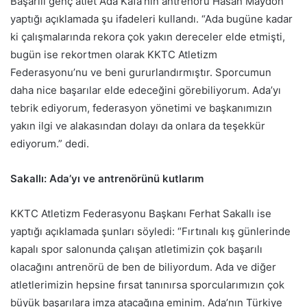
Başarılı genç atlet Ada Kafa’nın antrenörü Hasan Maydon
yaptığı açıklamada şu ifadeleri kullandı. “Ada bugüne kadar
ki çalışmalarında rekora çok yakın dereceler elde etmişti,
bugün ise rekortmen olarak KKTC Atletizm
Federasyonu’nu ve beni gururlandırmıştır. Sporcumun
daha nice başarılar elde edeceğini görebiliyorum. Ada’yı
tebrik ediyorum, federasyon yönetimi ve başkanımızın
yakın ilgi ve alakasından dolayı da onlara da teşekkür
ediyorum.” dedi.
Sakallı: Ada’yı ve antrenörünü kutlarım
KKTC Atletizm Federasyonu Başkanı Ferhat Sakallı ise
yaptığı açıklamada şunları söyledi: “Fırtınalı kış günlerinde
kapalı spor salonunda çalışan atletimizin çok başarılı
olacağını antrenörü de ben de biliyordum. Ada ve diğer
atletlerimizin hepsine fırsat tanınırsa sporcularımızın çok
büyük başarılara imza atacağına eminim. Ada’nın Türkiye